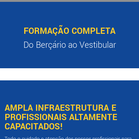
FORMAÇÃO COMPLETA
Do Berçário ao Vestibular
Saiba mais!
Saiba mais!
Saiba mais!
Saiba mais!
Saiba mais!
Saiba mais!
AMPLA INFRAESTRUTURA E
PROFISSIONAIS ALTAMENTE
CAPACITADOS!
Todo o cuidado e atenção dos nossos profissionais para